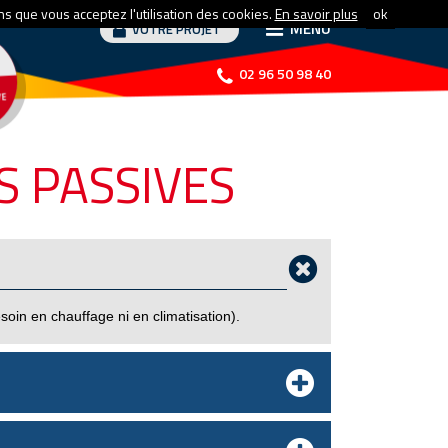
ns que vous acceptez l'utilisation des cookies.
En savoir plus
ok
MENU
VOTRE PROJET
02 96 50 98 40
S PASSIVES
soin en chauffage ni en climatisation).
e bâtiment doit capter, stocker et diffuser un
la chaleur dégagée par ses occupants et les