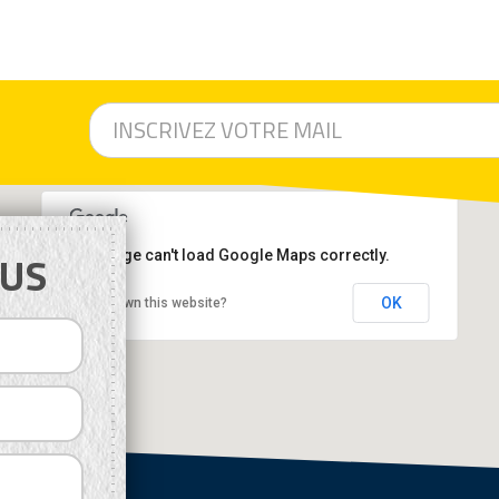
 critères suivants :
h/m²/an
tier Créations sont validées par un bureau d’études thermiques certifié
US
This page can't load Google Maps correctly.
OK
Do you own this website?