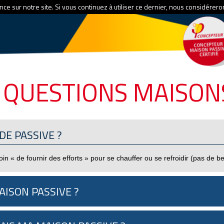
ce sur notre site. Si vous continuez à utiliser ce dernier, nous considérero
 QUESTIONS MAISON
DE PASSIVE ?
n « de fournir des efforts » pour se chauffer ou se refroidir (pas de be
ISON PASSIVE ?
e qui consiste à tirer le meilleur profit de l’énergie solaire. En hiver, l
e protégé et évacuer le surplus de chaleur. La maison profite aussi de 