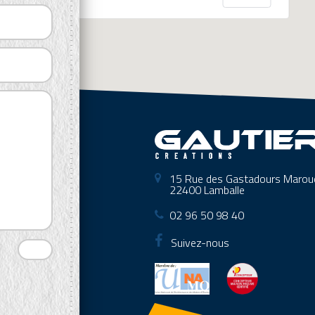
15 Rue des Gastadours Maro
22400 Lamballe
02 96 50 98 40
Suivez-nous